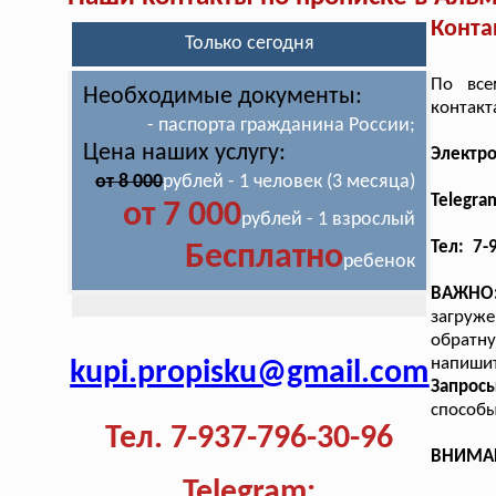
Конта
Только сегодня
По все
Необходимые документы:
контакт
- паспорта гражданина России;
Цена наших услугу:
Электр
от 8 000
рублей - 1 человек (3 месяца)
Telegra
от 7 000
рублей - 1 взрослый
Тел: 7-
Бесплатно
ребенок
ВАЖНО
загруж
обратн
напишит
kupi.propisku@gmail.com
Запрос
способы
Тел. 7-937-796-30-96
ВНИМАНИ
Telegram: